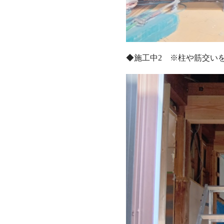
◆施工中2 ※柱や筋交い