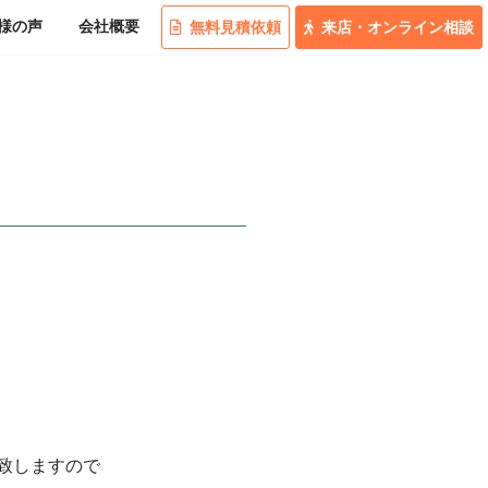
様の
声
会社概要
無料
見積
依頼
来店
・
オンライン
相談
致しますので