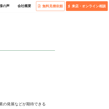
様の
声
会社概要
無料
見積
依頼
来店
・
オンライン
相談
業の発展などが期待できる