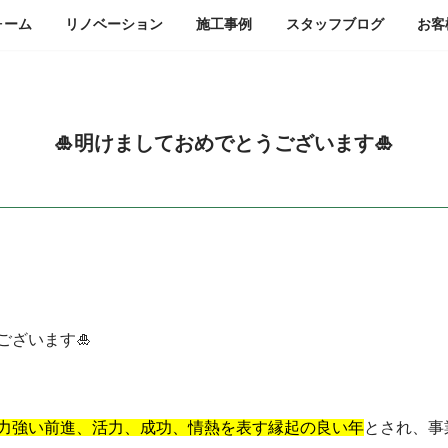
ォーム
リノベーション
施工事例
スタッフ
ブログ
お客
🎍明けましておめでとうございます🎍
ございます🎍
力強い前進、活力、成功、情熱
を表す縁起の良い年
とされ、
事