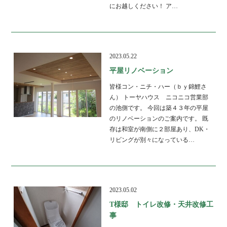
にお越しください！ ア…
2023.05.22
平屋リノベーション
皆様コン・ニチ・ハー（ｂｙ錦鯉さ
ん） トーヤハウス ニコニコ営業部
の池側です。 今回は築４３年の平屋
のリノベーションのご案内です。 既
存は和室が南側に２部屋あり、DK・
リビングが別々になっている…
2023.05.02
T様邸 トイレ改修・天井改修工
事