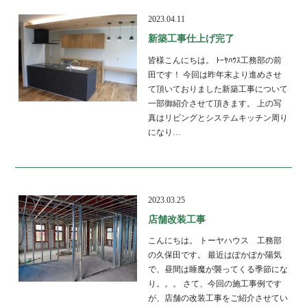
2023.04.11
新築工事仕上げ完了
皆様こんにちは。 ﾄｰﾔﾊｳｽ工務部の前
田です！ 今回は昨年末より進めさせ
て頂いておりました新築工事について
一部御紹介させて頂きます。 上の写
真はリビングとシステムキッチン周り
になり…
2023.03.25
店舗改装工事
こんにちは。 トーヤハウス 工務部
の久保田です。 最近はぽかぽか陽気
で、昼間は睡魔が襲ってくる季節にな
り。。。 さて、今回の施工事例です
が、店舗の改装工事をご紹介させてい