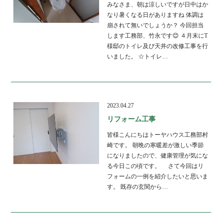
みなさま、朝は涼しいですが日中はか
なり暑くなる日がありますね 体調は
崩されて無いでしょうか？ 今回担当
します工務部、竹永です😊 ４月末にT
様邸のトイレ及び天井の改修工事を行
いました。 ☆トイレ…
2023.04.27
リフォーム工事
皆様こんにちはトーヤハウス工務部村
崎です。 朝晩の寒暖差が激しい季節
になりましたので、健康管理が気にな
る今日この頃です。 さて今回はリ
フォームの一例を紹介したいと思いま
す。 既存の玄関から…