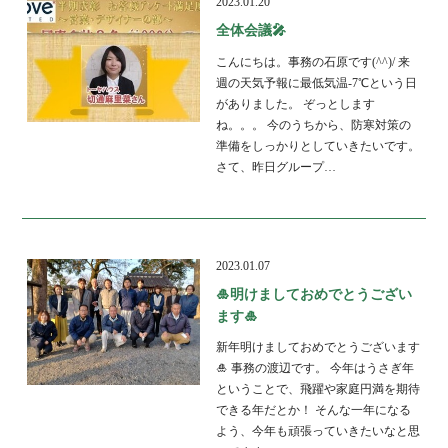
2023.01.20
全体会議🎤
こんにちは。事務の石原です(^^)/ 来
週の天気予報に最低気温-7℃という日
がありました。 ぞっとします
ね。。。 今のうちから、防寒対策の
準備をしっかりとしていきたいです。
さて、昨日グループ…
2023.01.07
🎍明けましておめでとうござい
ます🎍
新年明けましておめでとうございます
🎍 事務の渡辺です。 今年はうさぎ年
ということで、飛躍や家庭円満を期待
できる年だとか！ そんな一年になる
よう、今年も頑張っていきたいなと思