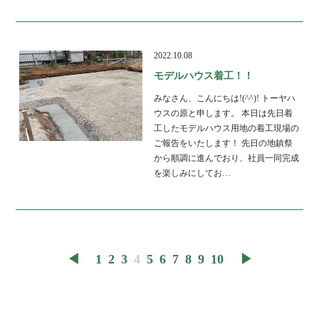
2022.10.08
モデルハウス着工！！
みなさん、こんにちは!(^^)! トーヤハ
ウスの原と申します。 本日は先日着
工したモデルハウス用地の着工現場の
ご報告をいたします！ 先日の地鎮祭
から順調に進んでおり、社員一同完成
を楽しみにしてお…
◀︎
1
2
3
4
5
6
7
8
9
10
▶︎