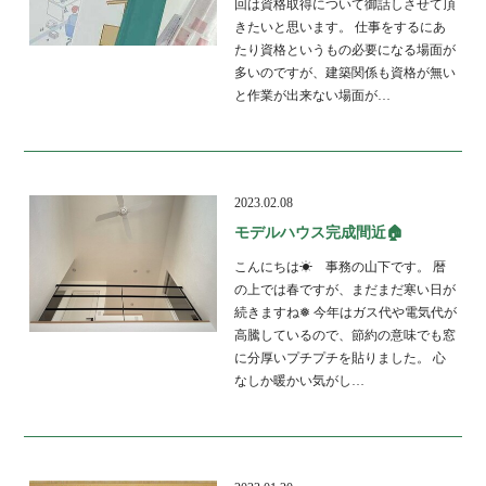
回は資格取得について御話しさせて頂
きたいと思います。 仕事をするにあ
たり資格というもの必要になる場面が
多いのですが、建築関係も資格が無い
と作業が出来ない場面が…
2023.02.08
モデルハウス完成間近🏠
こんにちは☀ 事務の山下です。 暦
の上では春ですが、まだまだ寒い日が
続きますね❅ 今年はガス代や電気代が
高騰しているので、節約の意味でも窓
に分厚いプチプチを貼りました。 心
なしか暖かい気がし…