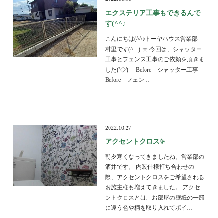
エクステリア工事もできるんで
す(^^♪
こんにちは(^^♪トーヤハウス営業部
村里です(^_-)-☆ 今回は、シャッター
工事とフェンス工事のご依頼を頂きま
した('◇')ゞ Before シャッター工事
Before フェン…
2022.10.27
アクセントクロス✨
朝夕寒くなってきましたね。営業部の
酒井です。 内装仕様打ち合わせの
際、アクセントクロスをご希望される
お施主様も増えてきました。 アクセ
ントクロスとは、お部屋の壁紙の一部
に違う色や柄を取り入れてポイ…