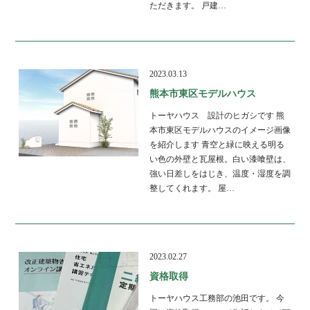
ただきます。 戸建…
2023.03.13
熊本市東区モデルハウス
トーヤハウス 設計のヒガシです 熊
本市東区モデルハウスのイメージ画像
を紹介します 青空と緑に映える明る
い色の外壁と瓦屋根。白い漆喰壁は、
強い日差しをはじき、温度・湿度を調
整してくれます。 屋…
2023.02.27
資格取得
トーヤハウス工務部の池田です。 今