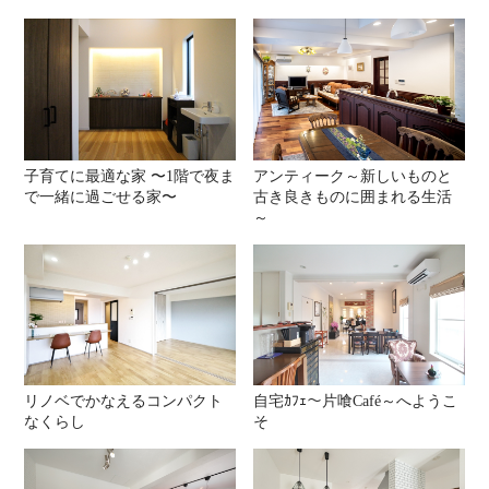
子育てに最適な家 〜1階で夜ま
アンティーク～新しいものと
で一緒に過ごせる家〜
古き良きものに囲まれる生活
～
リノベでかなえるコンパクト
自宅ｶﾌｪ～片喰Café～へようこ
なくらし
そ