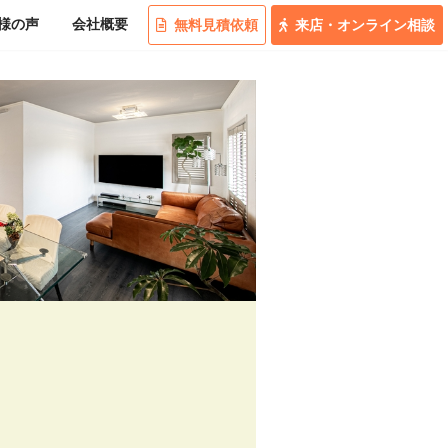
様の
声
会社概要
無料
見積
依頼
来店
・
オンライン
相談