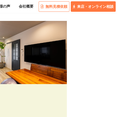
様の
声
会社概要
無料
見積
依頼
来店
・
オンライン
相談