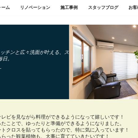
ォーム
リノベーション
施工事例
スタッフ
ブログ
お客
ッチンと広々洗面が叶える、ス
毎日。
テレビを見ながら料理ができるようになって嬉しいです！
ったことで、ゆったりと準備ができるようになりました。
ントクロスを貼ってもらったので、特に気に入っています！
もらった観葉植物も、大事に育てていきたいです！